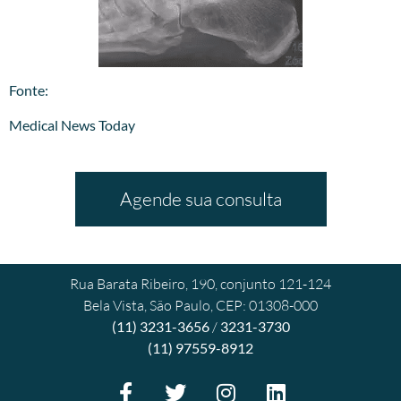
​Fonte:
Medical News Today
Agende sua consulta
Rua Barata Ribeiro, 190, conjunto 121-124
Bela Vista, São Paulo, CEP: 01308-000
(11) 3231-3656
/
3231-3730
(11) 97559-8912