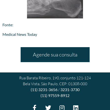
​Fonte:
Medical News Today
Agende sua consulta
Rua Barata Ribeiro, 190, conjunto 121-124
Bela Vista, São Paulo, CEP: 01308-000
(11) 3231-3656
/
3231-3730
(11) 97559-8912