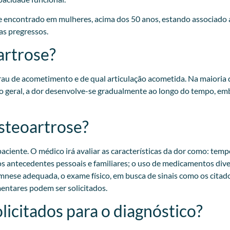
 encontrado em mulheres, acima dos 50 anos, estando associado a
s pregressos.​
artrose?
u de acometimento e de qual articulação acometida. Na maioria 
 geral, a dor desenvolve-se gradualmente ao longo do tempo, emb
osteoartrose?
aciente. O médico irá avaliar as características da dor como: tempo
ar os antecedentes pessoais e familiares; o uso de medicamentos di
nese adequada, o exame físico, em busca de sinais como os citado
ntares podem ser solicitados.​
licitados para o diagnóstico?