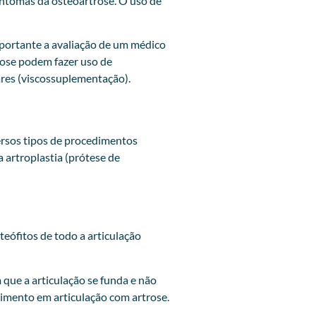
sintomas da osteoartrose. O uso de
mportante a avaliação de um médico
rose podem fazer uso de
ares (viscossuplementação).
ersos tipos de procedimentos
a artroplastia (prótese de
teófitos de todo a articulação
que a articulação se funda e não
imento em articulação com artrose.