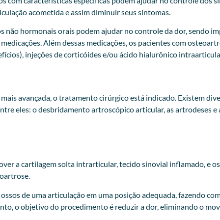
dos com características específicas podem ajudar no controle dos 
iculação acometida e assim diminuir seus sintomas.
os não hormonais orais podem ajudar no controle da dor, sendo i
s medicações. Além dessas medicações, os pacientes com osteoart
cios), injeções de corticóides e/ou ácido hialurônico intraarticul
mais avançada, o tratamento cirúrgico está indicado. Existem div
entre eles: o desbridamento artroscópico articular, as artrodeses e 
a cartilagem solta intrarticular, tecido sinovial inflamado, e os
oartrose.
is ossos de uma articulação em uma posição adequada, fazendo com 
to, o objetivo do procedimento é reduzir a dor, eliminando o mov