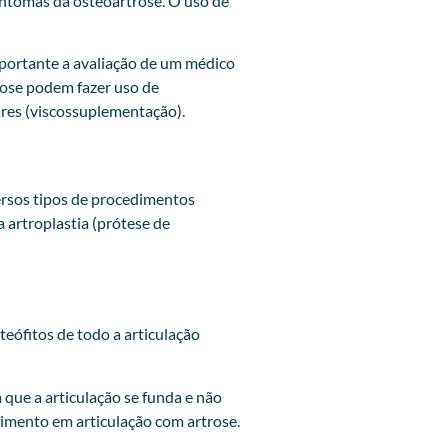
sintomas da osteoartrose. O uso de
mportante a avaliação de um médico
rose podem fazer uso de
ares (viscossuplementação).
ersos tipos de procedimentos
a artroplastia (prótese de
teófitos de todo a articulação
que a articulação se funda e não
imento em articulação com artrose.