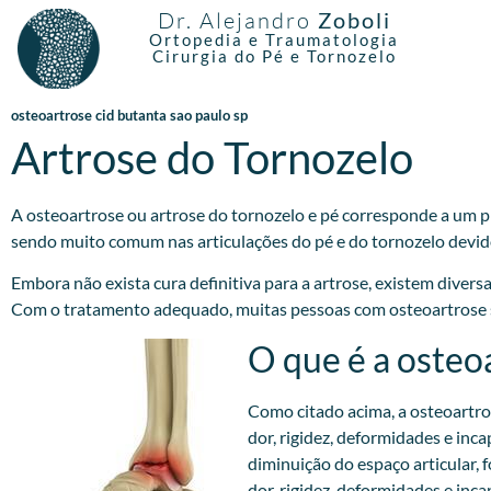
Dr. Alejandro
Zoboli
Ortopedia e Traumatologia
Cirurgia do Pé e Tornozelo
osteoartrose cid butanta sao paulo sp
Artrose do Tornozelo
A osteoartrose ou artrose do tornozelo e pé corresponde a um pr
sendo muito comum nas articulações do pé e do tornozelo devido
Embora não exista cura definitiva para a artrose, existem divers
Com o tratamento adequado, muitas pessoas com osteoartrose são
O que é a osteo
Como citado acima, a osteoartro
dor, rigidez, deformidades e inc
diminuição do espaço articular,
dor, rigidez, deformidades e inc