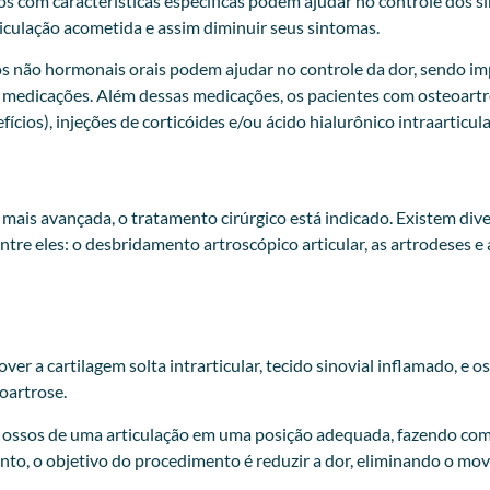
dos com características específicas podem ajudar no controle dos 
iculação acometida e assim diminuir seus sintomas.
os não hormonais orais podem ajudar no controle da dor, sendo i
s medicações. Além dessas medicações, os pacientes com osteoart
cios), injeções de corticóides e/ou ácido hialurônico intraarticul
mais avançada, o tratamento cirúrgico está indicado. Existem div
entre eles: o desbridamento artroscópico articular, as artrodeses e 
a cartilagem solta intrarticular, tecido sinovial inflamado, e os
oartrose.
is ossos de uma articulação em uma posição adequada, fazendo com 
to, o objetivo do procedimento é reduzir a dor, eliminando o mov