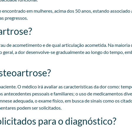
 encontrado em mulheres, acima dos 50 anos, estando associado a
s pregressos.​
artrose?
u de acometimento e de qual articulação acometida. Na maioria 
 geral, a dor desenvolve-se gradualmente ao longo do tempo, emb
osteoartrose?
aciente. O médico irá avaliar as características da dor como: tempo
ar os antecedentes pessoais e familiares; o uso de medicamentos di
nese adequada, o exame físico, em busca de sinais como os citado
ntares podem ser solicitados.​
licitados para o diagnóstico?