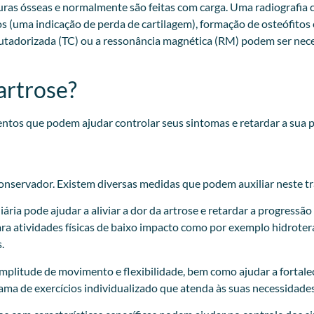
uras ósseas e normalmente são feitas com carga. Uma radiografia c
os (uma indicação de perda de cartilagem), formação de osteófito
putadorizada (TC) ou a ressonância magnética (RM) podem ser nec
artrose?
entos que podem ajudar controlar seus sintomas e retardar a sua 
conservador. Existem diversas medidas que podem auxiliar neste tr
ria pode ajudar a aliviar a dor da artrose e retardar a progressão
ra atividades físicas de baixo impacto como por exemplo hidroterap
.
amplitude de movimento e flexibilidade, bem como ajudar a fortale
ma de exercícios individualizado que atenda às suas necessidades 