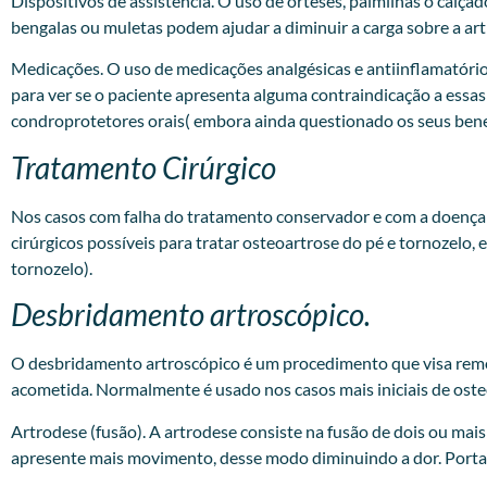
Dispositivos de assistência. O uso de órteses, palmilhas o calça
bengalas ou muletas podem ajudar a diminuir a carga sobre a art
Medicações. O uso de medicações analgésicas e antiinflamatóri
para ver se o paciente apresenta alguma contraindicação a essa
condroprotetores orais( embora ainda questionado os seus benefí
Tratamento Cirúrgico
Nos casos com falha do tratamento conservador e com a doença 
cirúrgicos possíveis para tratar osteoartrose do pé e tornozelo, 
tornozelo).
Desbridamento artroscópico.
O desbridamento artroscópico é um procedimento que visa remover 
acometida. Normalmente é usado nos casos mais iniciais de oste
Artrodese (fusão). A artrodese consiste na fusão de dois ou ma
apresente mais movimento, desse modo diminuindo a dor. Portan