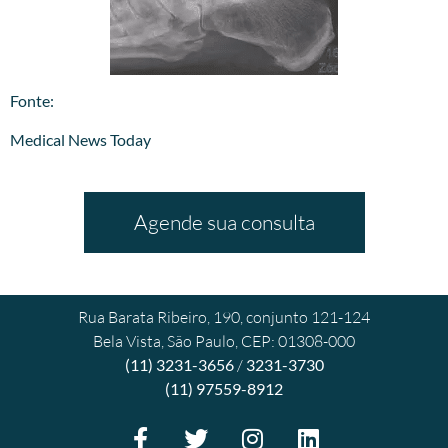
​Fonte:
Medical News Today
Agende sua consulta
Rua Barata Ribeiro, 190, conjunto 121-124
Bela Vista, São Paulo, CEP: 01308-000
(11) 3231-3656
/
3231-3730
(11) 97559-8912