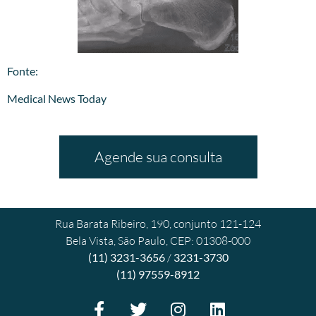
​Fonte:
Medical News Today
Agende sua consulta
Rua Barata Ribeiro, 190, conjunto 121-124
Bela Vista, São Paulo, CEP: 01308-000
(11) 3231-3656
/
3231-3730
(11) 97559-8912