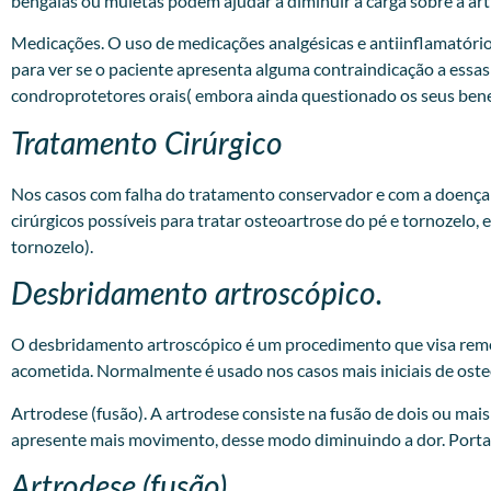
bengalas ou muletas podem ajudar a diminuir a carga sobre a art
Medicações. O uso de medicações analgésicas e antiinflamatóri
para ver se o paciente apresenta alguma contraindicação a essa
condroprotetores orais( embora ainda questionado os seus benefí
Tratamento Cirúrgico
Nos casos com falha do tratamento conservador e com a doença 
cirúrgicos possíveis para tratar osteoartrose do pé e tornozelo, 
tornozelo).
Desbridamento artroscópico.
O desbridamento artroscópico é um procedimento que visa remover 
acometida. Normalmente é usado nos casos mais iniciais de oste
Artrodese (fusão). A artrodese consiste na fusão de dois ou ma
apresente mais movimento, desse modo diminuindo a dor. Portan
Artrodese (fusão).