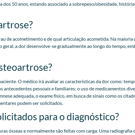
dos 50 anos, estando associado a sobrepeso/obesidade, história 
artrose?
u de acometimento e de qual articulação acometida. Na maioria 
 geral, a dor desenvolve-se gradualmente ao longo do tempo, emb
osteoartrose?
aciente. O médico irá avaliar as características da dor como: tempo
ar os antecedentes pessoais e familiares; o uso de medicamentos di
nese adequada, o exame físico, em busca de sinais como os citado
ntares podem ser solicitados.​
licitados para o diagnóstico?
uras ósseas e normalmente são feitas com carga. Uma radiografia c