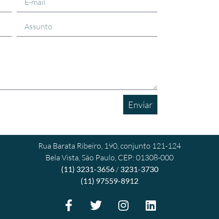
Enviar
Rua Barata Ribeiro, 190, conjunto 121-124
Bela Vista, São Paulo, CEP: 01308-000
(11) 3231-3656
/
3231-3730
(11) 97559-8912