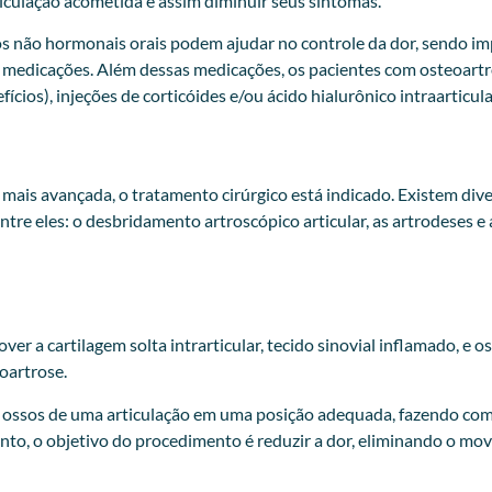
iculação acometida e assim diminuir seus sintomas.
os não hormonais orais podem ajudar no controle da dor, sendo i
s medicações. Além dessas medicações, os pacientes com osteoart
cios), injeções de corticóides e/ou ácido hialurônico intraarticul
mais avançada, o tratamento cirúrgico está indicado. Existem div
entre eles: o desbridamento artroscópico articular, as artrodeses e 
a cartilagem solta intrarticular, tecido sinovial inflamado, e os
oartrose.
is ossos de uma articulação em uma posição adequada, fazendo com 
to, o objetivo do procedimento é reduzir a dor, eliminando o mov