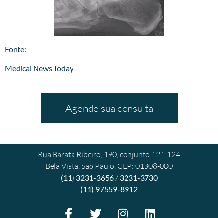
​Fonte:
Medical News Today
Agende sua consulta
Rua Barata Ribeiro, 190, conjunto 121-124
Bela Vista, São Paulo, CEP: 01308-000
(11) 3231-3656
/
3231-3730
(11) 97559-8912