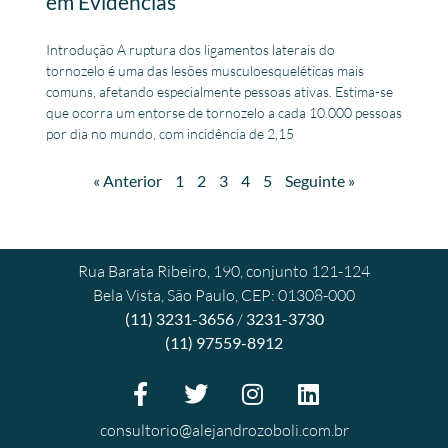
em Evidências
Introdução A ruptura dos ligamentos laterais do
tornozelo é uma das lesões musculoesqueléticas mais
comuns, afetando especialmente pessoas ativas. Estima-se
que ocorra um entorse de tornozelo a cada 10.000 pessoas
por dia no mundo, com incidência de 2,15
« Anterior
1
2
3
4
5
Seguinte »
Rua Barata Ribeiro, 190, conjunto 121-124
Bela Vista, São Paulo, CEP: 01308-000
(11) 3231-3656
/
3231-3730
(11) 97559-8912
consultorio@alejandrozoboli.com.br