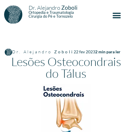
Dr. Alejandro
Zoboli
Ortopedia e Traumatologia
Cirurgia do Pé e Tornozelo
Dr. Alejandro
Zoboli
22 fev 2023
2
min para ler
Lesões Osteocondrais
do Tálus