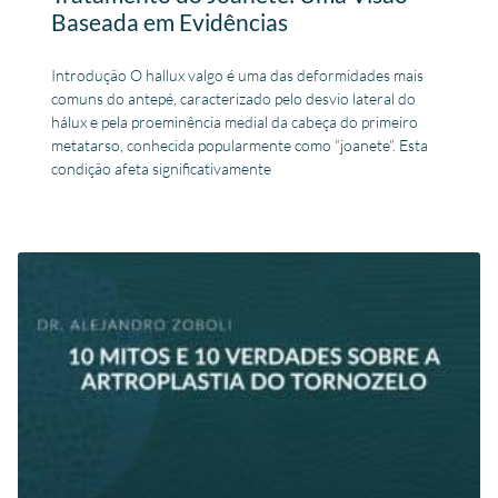
Baseada em Evidências
Introdução O hallux valgo é uma das deformidades mais
comuns do antepé, caracterizado pelo desvio lateral do
hálux e pela proeminência medial da cabeça do primeiro
metatarso, conhecida popularmente como “joanete”. Esta
condição afeta significativamente