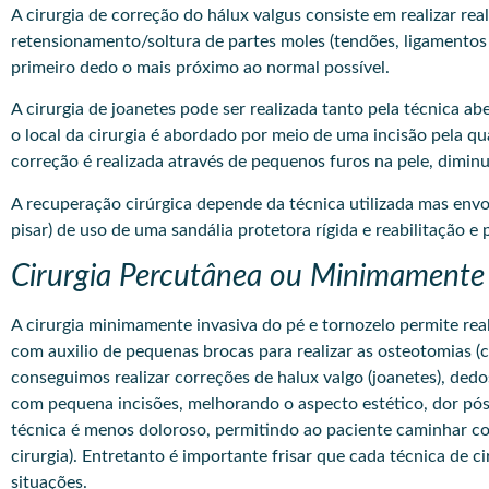
A cirurgia de correção do hálux valgus consiste em realizar r
retensionamento/soltura de partes moles (tendões, ligamentos 
primeiro dedo o mais próximo ao normal possível.
A cirurgia de joanetes pode ser realizada tanto pela técnica a
o local da cirurgia é abordado por meio de uma incisão pela qua
correção é realizada através de pequenos furos na pele, dimin
A recuperação cirúrgica depende da técnica utilizada mas en
pisar) de uso de uma sandália protetora rígida e reabilitação e
Cirurgia Percutânea ou Minimamente 
A
cirurgia minimamente invasiva
do pé e tornozelo permite rea
com auxilio de pequenas brocas para realizar as osteotomias (c
conseguimos realizar correções de halux valgo (joanetes), dedo
com pequena incisões, melhorando o aspecto estético, dor pós
técnica é menos doloroso, permitindo ao paciente caminhar com
cirurgia). Entretanto é importante frisar que cada técnica de c
situações.