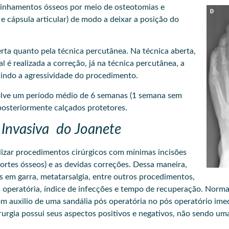
ealinhamentos ósseos por meio de osteotomias e
e cápsula articular) de modo a deixar a posição do
berta quanto pela técnica percutânea. Na técnica aberta,
l é realizada a correção, já na técnica percutânea, a
uindo a agressividade do procedimento.
volve um período médio de 6 semanas (1 semana sem
 posteriormente calçados protetores.
Invasiva do Joanete
lizar procedimentos cirúrgicos com mínimas incisões
ortes ósseos) e as devidas correções. Dessa maneira,
s em garra, metatarsalgia, entre outros procedimentos,
 operatória, índice de infecções e tempo de recuperação. Norma
 auxilio de uma sandália pós operatória no pós operatório imedi
irurgia possui seus aspectos positivos e negativos, não sendo uma