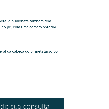
anete, o bunionete também tem
e no pé, com uma câmara anterior
teral da cabeça do 5º metatarso por
de sua consulta