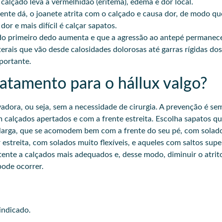
 calçado leva a vermelhidão (eritema), edema e dor local.
ente dá, o joanete atrita com o calçado e causa dor, de modo qu
or e mais difícil é calçar sapatos.
do primeiro dedo aumenta e que a agressão ao antepé permanece
terais que vão desde calosidades dolorosas até garras rígidas d
portante.
atamento para o hállux valgo?
adora, ou seja, sem a necessidade de cirurgia. A prevenção é s
 calçados apertados e com a frente estreita. Escolha sapatos q
r larga, que se acomodem bem com a frente do seu pé, com solad
streita, com solados muito flexíveis, e aqueles com saltos supe
tente a calçados mais adequados e, desse modo, diminuir o atrit
pode ocorrer.
indicado.