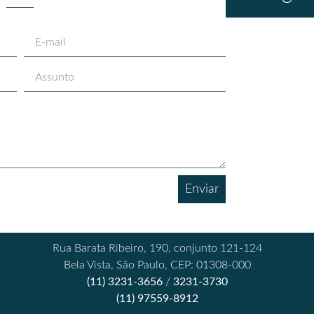
Enviar
Rua Barata Ribeiro, 190, conjunto 121-124
Bela Vista, São Paulo, CEP: 01308-000
(11) 3231-3656
/
3231-3730
(11) 97559-8912