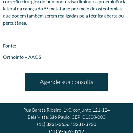
correção cirúrgica do bunionete visa diminuir a proeminência
lateral da cabeça do 5º metatarso por meio de osteotomias
que podem também serem realizadas pela técnica aberta ou
percutânea.
Fonte:
Orthoinfo – AAOS
Agende sua consulta
Rua Barata Ribeiro, 190, conjunto 121-124
Bela Vista, São Paulo, CEP: 01308-000
(11) 3231-3656
/
3231-3730
(11) 97559-8912