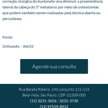
correção cirúrgica do bunionete visa diminuir a proeminência
lateral da cabeça do 5º metatarso por meio de osteotomias
que podem também serem realizadas pela técnica aberta ou
percutânea.
Fonte:
Orthoinfo – AAOS
Agende sua consulta
Rua Barata Ribeiro, 190, conjunto 121-124
Bela Vista, São Paulo, CEP: 01308-000
(11) 3231-3656
/
3231-3730
(11) 97559-8912