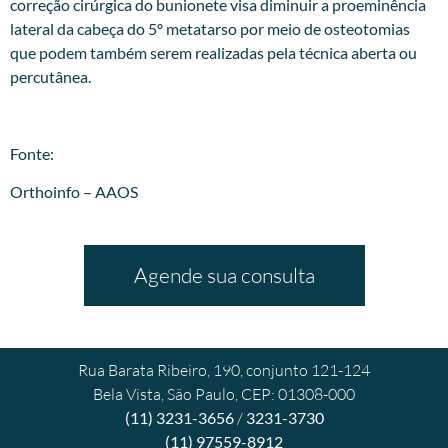
correção cirúrgica do bunionete visa diminuir a proeminência
lateral da cabeça do 5º metatarso por meio de osteotomias
que podem também serem realizadas pela técnica aberta ou
percutânea.
Fonte:
Orthoinfo – AAOS
Agende sua consulta
Rua Barata Ribeiro, 190, conjunto 121-124
Bela Vista, São Paulo, CEP: 01308-000
(11) 3231-3656
/
3231-3730
(11) 97559-8912