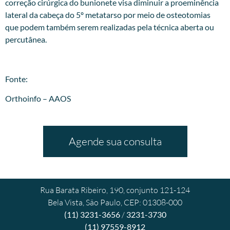
correção cirúrgica do bunionete visa diminuir a proeminência
lateral da cabeça do 5º metatarso por meio de osteotomias
que podem também serem realizadas pela técnica aberta ou
percutânea.
Fonte:
Orthoinfo – AAOS
Agende sua consulta
Rua Barata Ribeiro, 190, conjunto 121-124
Bela Vista, São Paulo, CEP: 01308-000
(11) 3231-3656
/
3231-3730
(11) 97559-8912