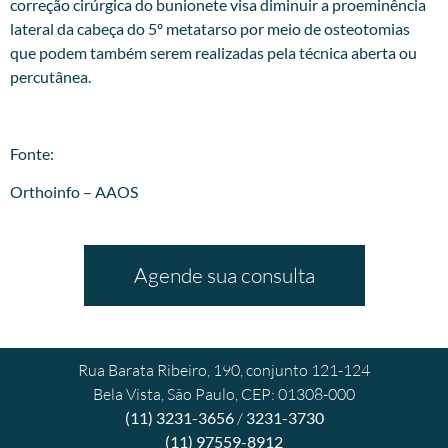
correção cirúrgica do bunionete visa diminuir a proeminência
lateral da cabeça do 5º metatarso por meio de osteotomias
que podem também serem realizadas pela técnica aberta ou
percutânea.
Fonte:
Orthoinfo – AAOS
Agende sua consulta
Rua Barata Ribeiro, 190, conjunto 121-124
Bela Vista, São Paulo, CEP: 01308-000
(11) 3231-3656
/
3231-3730
(11) 97559-8912