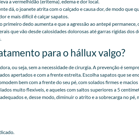
leva a vermelhidão (eritema), edema e dor local.
nte dá, o joanete atrita com o calçado e causa dor, de modo que qu
r e mais difícil é calçar sapatos.
o primeiro dedo aumenta e que a agressão ao antepé permanece, 
erais que vão desde calosidades dolorosas até garras rígidas dos
.
atamento para o hállux valgo?
ora, ou seja, sem a necessidade de cirurgia. A prevenção é sempr
ados apertados e com a frente estreita. Escolha sapatos que se en
acomodem bem com a frente do seu pé, com solados firmes e macio
lados muito flexíveis, e aqueles com saltos superiores a 5 centím
 adequados e, desse modo, diminuir o atrito e a sobrecarga no pé,
dicado.