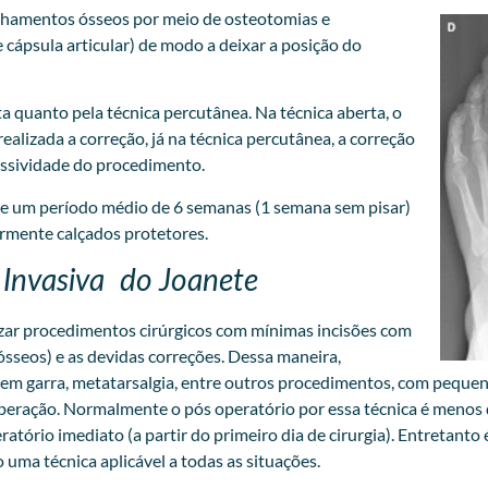
linhamentos ósseos por meio de osteotomias e
cápsula articular) de modo a deixar a posição do
ta quanto pela técnica percutânea. Na técnica aberta, o
realizada a correção, já na técnica percutânea, a correção
ressividade do procedimento.
lve um período médio de 6 semanas (1 semana sem pisar)
ormente calçados protetores.
Invasiva do Joanete
izar procedimentos cirúrgicos com mínimas incisões com
ósseos) e as devidas correções. Dessa maneira,
s em garra, metatarsalgia, entre outros procedimentos, com peque
cuperação. Normalmente o pós operatório por essa técnica é menos
tório imediato (a partir do primeiro dia de cirurgia). Entretanto 
 uma técnica aplicável a todas as situações.