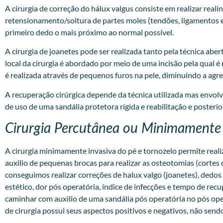
A cirurgia de correção do hálux valgus consiste em realizar rea
retensionamento/soltura de partes moles (tendões, ligamentos e 
primeiro dedo o mais próximo ao normal possível.
A cirurgia de joanetes pode ser realizada tanto pela técnica aber
local da cirurgia é abordado por meio de uma incisão pela qual é 
é realizada através de pequenos furos na pele, diminuindo a ag
A recuperação cirúrgica depende da técnica utilizada mas envo
de uso de uma sandália protetora rígida e reabilitação e posteri
Cirurgia Percutânea ou Minimamente 
A
cirurgia minimamente invasiva
do pé e tornozelo permite real
auxilio de pequenas brocas para realizar as osteotomias (cortes 
conseguimos realizar correções de halux valgo (joanetes), dedo
estético, dor pós operatória, índice de infecções e tempo de re
caminhar com auxilio de uma sandália pós operatória no pós opera
de cirurgia possui seus aspectos positivos e negativos, não sendo