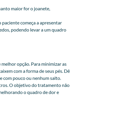
anto maior for o joanete,
o paciente começa a apresentar
 dedos, podendo levar a um quadro
e melhor opção. Para minimizar as
caixem com a forma de seus pés. Dê
s e com pouco ou nenhum salto.
etros. O objetivo do tratamento não
 melhorando o quadro de dor e