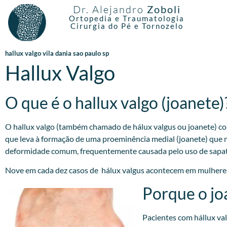
Dr. Alejandro
Zoboli
Ortopedia e Traumatologia
Cirurgia do Pé e Tornozelo
hallux valgo vila dania sao paulo sp
Hallux Valgo
O que é o hallux valgo (joanete)
O hallux valgo (também chamado de hálux valgus ou joanete) cor
que leva à formação de uma proeminência medial (joanete) que 
deformidade comum, frequentemente causada pelo uso de sapatos 
Nove em cada dez casos de hálux valgus acontecem em mulheres
Porque o jo
Pacientes com hállux va