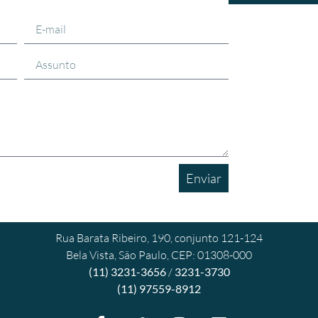
Enviar
Rua Barata Ribeiro, 190, conjunto 121-124
Bela Vista, São Paulo, CEP: 01308-000
(11) 3231-3656
/
3231-3730
(11) 97559-8912