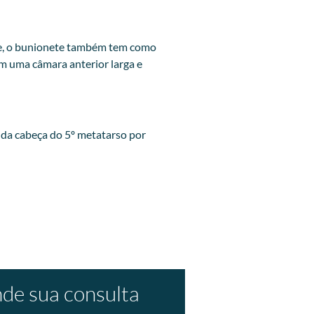
ete, o bunionete também tem como
m uma câmara anterior larga e
l da cabeça do 5º metatarso por
de sua consulta