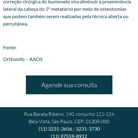
correção cirúrgica do bunionete visa diminuir a proeminência
lateral da cabeça do 5º metatarso por meio de osteotomias
que podem também serem realizadas pela técnica aberta ou
percutânea.
Fonte:
Orthoinfo – AAOS
Agende sua consulta
Rua Barata Ribeiro, 190, conjunto 121-124
Bela Vista, São Paulo, CEP: 01308-000
(11) 3231-3656
/
3231-3730
(11) 97559-8912