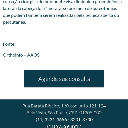
correção cirúrgica do bunionete visa diminuir a proeminência
lateral da cabeça do 5º metatarso por meio de osteotomias
que podem também serem realizadas pela técnica aberta ou
percutânea.
Fonte:
Orthoinfo – AAOS
Agende sua consulta
Rua Barata Ribeiro, 190, conjunto 121-124
Bela Vista, São Paulo, CEP: 01308-000
(11) 3231-3656
/
3231-3730
(11) 97559-8912