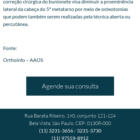
correção cirúrgica do bunionete visa diminuir a proeminência
lateral da cabeça do 5º metatarso por meio de osteotomias
que podem também serem realizadas pela técnica aberta ou
percutânea.
Fonte:
Orthoinfo – AAOS
Agende sua consulta
Rua Barata Ribeiro, 190, conjunto 121-124
Bela Vista, São Paulo, CEP: 01308-000
(11) 3231-3656
/
3231-3730
(11) 97559-8912