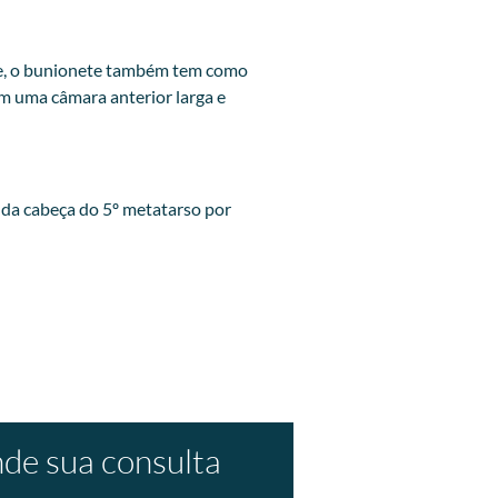
ete, o bunionete também tem como
m uma câmara anterior larga e
l da cabeça do 5º metatarso por
de sua consulta