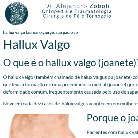
Dr. Alejandro
Zoboli
Ortopedia e Traumatologia
Cirurgia do Pé e Tornozelo
hallux valgo laureano giorgis sao paulo sp
Hallux Valgo
O que é o hallux valgo (joanete)
O hallux valgo (também chamado de hálux valgus ou joanete) cor
que leva à formação de uma proeminência medial (joanete) que 
deformidade comum, frequentemente causada pelo uso de sapatos 
Nove em cada dez casos de hálux valgus acontecem em mulheres
Porque o jo
Pacientes com hállux va