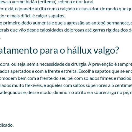
leva a vermelhidão (eritema), edema e dor local.
nte dá, o joanete atrita com o calçado e causa dor, de modo que qu
r e mais difícil é calçar sapatos.
o primeiro dedo aumenta e que a agressão ao antepé permanece, 
erais que vão desde calosidades dolorosas até garras rígidas dos
.
atamento para o hállux valgo?
ora, ou seja, sem a necessidade de cirurgia. A prevenção é sempr
ados apertados e com a frente estreita. Escolha sapatos que se en
acomodem bem com a frente do seu pé, com solados firmes e macio
lados muito flexíveis, e aqueles com saltos superiores a 5 centím
 adequados e, desse modo, diminuir o atrito e a sobrecarga no pé,
dicado.