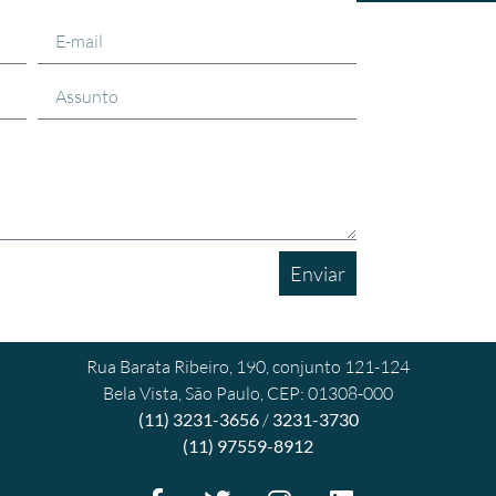
Enviar
Rua Barata Ribeiro, 190, conjunto 121-124
Bela Vista, São Paulo, CEP: 01308-000
(11) 3231-3656
/
3231-3730
(11) 97559-8912