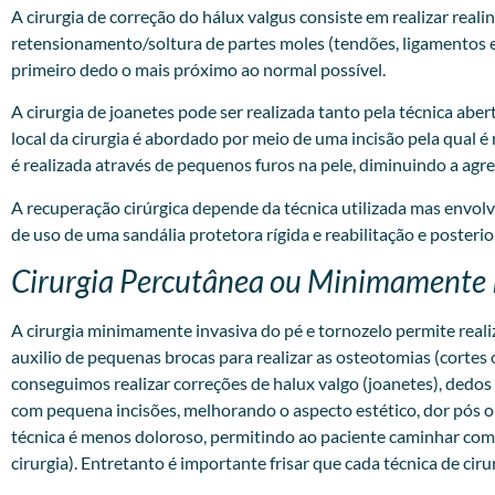
A cirurgia de correção do hálux valgus consiste em realizar rea
retensionamento/soltura de partes moles (tendões, ligamentos e 
primeiro dedo o mais próximo ao normal possível.
A cirurgia de joanetes pode ser realizada tanto pela técnica aber
local da cirurgia é abordado por meio de uma incisão pela qual é 
é realizada através de pequenos furos na pele, diminuindo a ag
A recuperação cirúrgica depende da técnica utilizada mas envo
de uso de uma sandália protetora rígida e reabilitação e posteri
Cirurgia Percutânea ou Minimamente 
A
cirurgia minimamente invasiva
do pé e tornozelo permite real
auxilio de pequenas brocas para realizar as osteotomias (cortes 
conseguimos realizar correções de halux valgo (joanetes), dedos
com pequena incisões, melhorando o aspecto estético, dor pós o
técnica é menos doloroso, permitindo ao paciente caminhar com a
cirurgia). Entretanto é importante frisar que cada técnica de cir