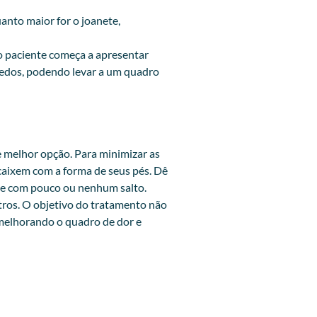
anto maior for o joanete,
o paciente começa a apresentar
 dedos, podendo levar a um quadro
e melhor opção. Para minimizar as
caixem com a forma de seus pés. Dê
s e com pouco ou nenhum salto.
etros. O objetivo do tratamento não
 melhorando o quadro de dor e