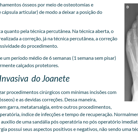
linhamentos ósseos por meio de osteotomias e
cápsula articular) de modo a deixar a posição do
ta quanto pela técnica percutânea. Na técnica aberta, o
realizada a correção, já na técnica percutânea, a correção
ressividade do procedimento.
lve um período médio de 6 semanas (1 semana sem pisar)
ormente calçados protetores.
Invasiva do Joanete
izar procedimentos cirúrgicos com mínimas incisões com
ósseos) e as devidas correções. Dessa maneira,
 em garra, metatarsalgia, entre outros procedimentos,
peratória, índice de infecções e tempo de recuperação. Normalmen
uxilio de uma sandália pós operatória no pós operatório imediato 
urgia possui seus aspectos positivos e negativos, não sendo uma téc