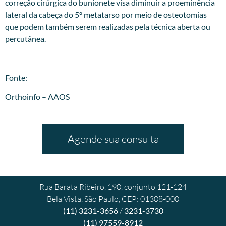
correção cirúrgica do bunionete visa diminuir a proeminência
lateral da cabeça do 5º metatarso por meio de osteotomias
que podem também serem realizadas pela técnica aberta ou
percutânea.
Fonte:
Orthoinfo – AAOS
Agende sua consulta
Rua Barata Ribeiro, 190, conjunto 121-124
Bela Vista, São Paulo, CEP: 01308-000
(11) 3231-3656
/
3231-3730
(11) 97559-8912