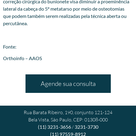
correção cirúrgica do bunionete visa diminuir a proeminência
lateral da cabeça do 5º metatarso por meio de osteotomias
que podem também serem realizadas pela técnica aberta ou
percutânea.
Fonte:
Orthoinfo – AAOS
Agende sua consulta
Rua Barata Ribeiro, 190, conjunto 121-124
Bela Vista, São Paulo, CEP: 01308-000
(11) 3231-3656
/
3231-3730
(11) 97559-8912