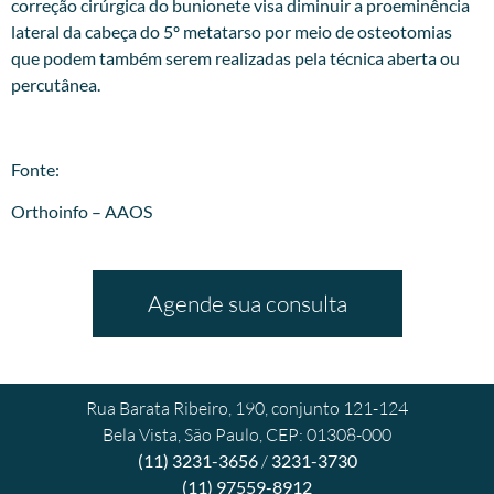
correção cirúrgica do bunionete visa diminuir a proeminência
lateral da cabeça do 5º metatarso por meio de osteotomias
que podem também serem realizadas pela técnica aberta ou
percutânea.
Fonte:
Orthoinfo – AAOS
Agende sua consulta
Rua Barata Ribeiro, 190, conjunto 121-124
Bela Vista, São Paulo, CEP: 01308-000
(11) 3231-3656
/
3231-3730
(11) 97559-8912