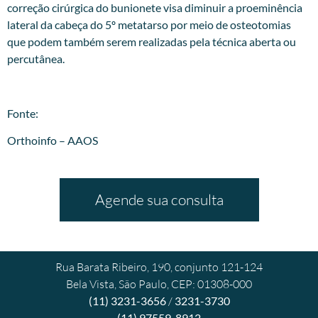
correção cirúrgica do bunionete visa diminuir a proeminência
lateral da cabeça do 5º metatarso por meio de osteotomias
que podem também serem realizadas pela técnica aberta ou
percutânea.
Fonte:
Orthoinfo – AAOS
Agende sua consulta
Rua Barata Ribeiro, 190, conjunto 121-124
Bela Vista, São Paulo, CEP: 01308-000
(11) 3231-3656
/
3231-3730
(11) 97559-8912