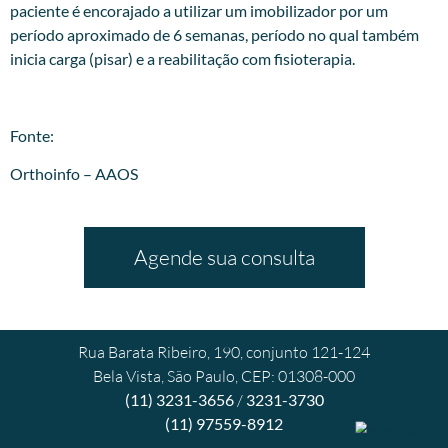
paciente é encorajado a utilizar um imobilizador por um
período aproximado de 6 semanas, período no qual também
inicia carga (pisar) e a reabilitação com fisioterapia.
Fonte:
Orthoinfo – AAOS
Agende sua consulta
Rua Barata Ribeiro, 190, conjunto 121-124
Bela Vista, São Paulo, CEP: 01308-000
(11) 3231-3656
/
3231-3730
(11) 97559-8912