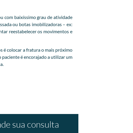
u com baixíssimo grau de atividade
ssada ou botas imobilizadoras – ex:
entar reestabelecer os movimentos e
os é colocar a fratura o mais próximo
o paciente é encorajado a utilizar um
a.
de sua consulta