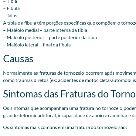
– Tibia
– Fíbula
– Tálus
A tíbia e a fíbula têm porções específicas que compõem o tornoz
– Maléolo medial – parte interna da tíbia
– Maléolo posterior – parte posterior da tíbia
– Maléolo lateral – final da fíbula
Causas
Normalmente as fraturas de tornozelo ocorrem após movimento
como traumas diretos (ex: acidentes de motocicleta/automobilíst
Sintomas das Fraturas do Torno
Os sintomas que acompanham uma fratura no tornozelo podem v
grande deformidade local, incapacidade de apoio e caminhar e d
Os sintomas mais comuns em uma fratura do tornozelo são: