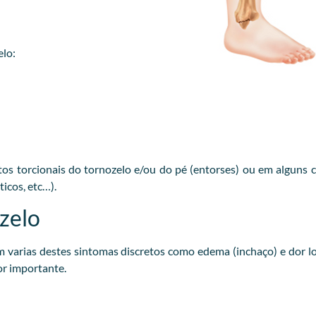
elo:
s torcionais do tornozelo e/ou do pé (entorses) ou em alguns 
icos, etc…).
zelo
arias destes sintomas discretos como edema (inchaço) e dor lo
or importante.