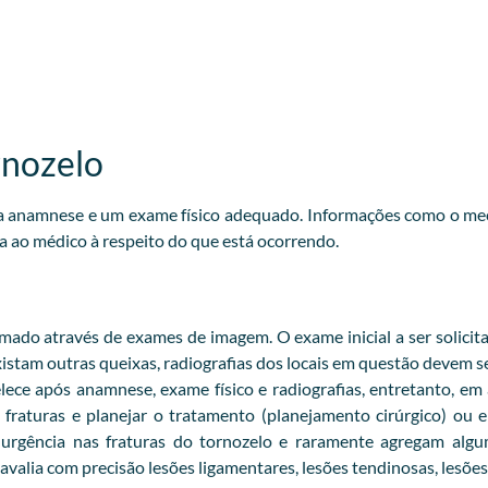
rnozelo
oa anamnese e um exame físico adequado. Informações como o me
a ao médico à respeito do que está ocorrendo.
ado através de exames de imagem. O exame inicial a ser solicita
 existam outras queixas, radiografias dos locais em questão devem se
lece após anamnese, exame físico e radiografias, entretanto, em
fraturas e planejar o tratamento (planejamento cirúrgico) ou
e urgência nas fraturas do tornozelo e raramente agregam al
valia com precisão lesões ligamentares, lesões tendinosas, lesões 