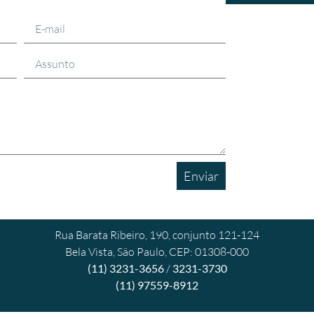
Enviar
Rua Barata Ribeiro, 190, conjunto 121-124
Bela Vista, São Paulo, CEP: 01308-000
(11) 3231-3656
/
3231-3730
(11) 97559-8912