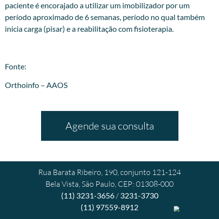
paciente é encorajado a utilizar um imobilizador por um
período aproximado de 6 semanas, período no qual também
inicia carga (pisar) e a reabilitação com fisioterapia.
Fonte:
Orthoinfo – AAOS
Agende sua consulta
Rua Barata Ribeiro, 190, conjunto 121-124
Bela Vista, São Paulo, CEP: 01308-000
(11) 3231-3656
/
3231-3730
(11) 97559-8912