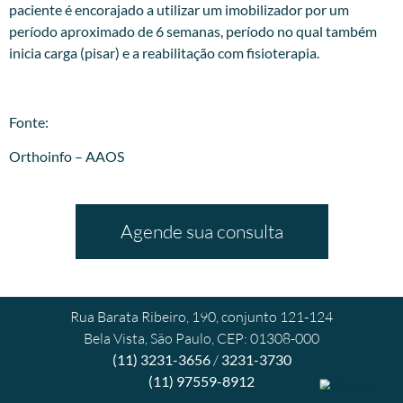
paciente é encorajado a utilizar um imobilizador por um
período aproximado de 6 semanas, período no qual também
inicia carga (pisar) e a reabilitação com fisioterapia.
Fonte:
Orthoinfo – AAOS
Agende sua consulta
Rua Barata Ribeiro, 190, conjunto 121-124
Bela Vista, São Paulo, CEP: 01308-000
(11) 3231-3656
/
3231-3730
(11) 97559-8912