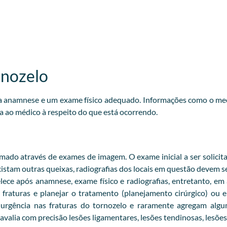
rnozelo
oa anamnese e um exame físico adequado. Informações como o me
a ao médico à respeito do que está ocorrendo.
ado através de exames de imagem. O exame inicial a ser solicita
 existam outras queixas, radiografias dos locais em questão devem se
lece após anamnese, exame físico e radiografias, entretanto, em
fraturas e planejar o tratamento (planejamento cirúrgico) ou
e urgência nas fraturas do tornozelo e raramente agregam al
valia com precisão lesões ligamentares, lesões tendinosas, lesões 