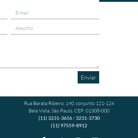
Enviar
Rua Barata Ribeiro, 190, conjunto 121-124
Bela Vista, São Paulo, CEP: 01308-000
(11) 3231-3656
/
3231-3730
(11) 97559-8912