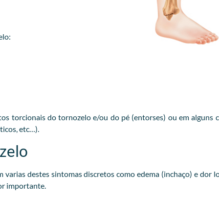
elo:
s torcionais do tornozelo e/ou do pé (entorses) ou em alguns 
icos, etc…).
zelo
arias destes sintomas discretos como edema (inchaço) e dor lo
or importante.