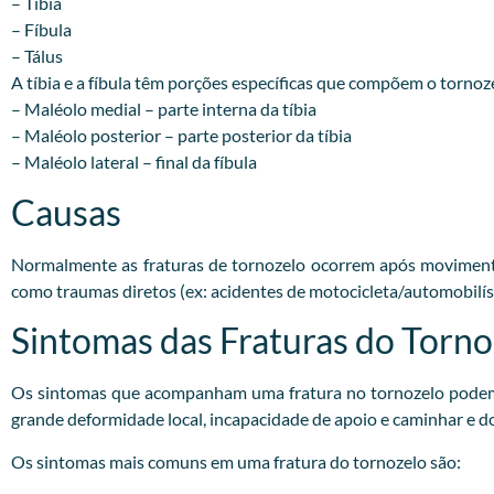
– Tibia
– Fíbula
– Tálus
A tíbia e a fíbula têm porções específicas que compõem o tornoz
– Maléolo medial – parte interna da tíbia
– Maléolo posterior – parte posterior da tíbia
– Maléolo lateral – final da fíbula
Causas
Normalmente as fraturas de tornozelo ocorrem após movimento
como traumas diretos (ex: acidentes de motocicleta/automobilíst
Sintomas das Fraturas do Torno
Os sintomas que acompanham uma fratura no tornozelo podem v
grande deformidade local, incapacidade de apoio e caminhar e d
Os sintomas mais comuns em uma fratura do tornozelo são: