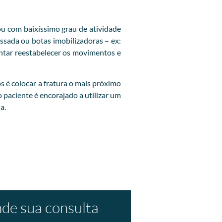
u com baixíssimo grau de atividade
ssada ou botas imobilizadoras – ex:
entar reestabelecer os movimentos e
os é colocar a fratura o mais próximo
o paciente é encorajado a utilizar um
a.
de sua consulta