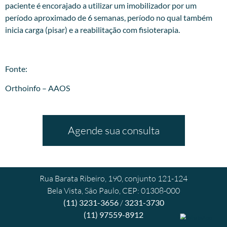
paciente é encorajado a utilizar um imobilizador por um
período aproximado de 6 semanas, período no qual também
inicia carga (pisar) e a reabilitação com fisioterapia.
Fonte:
Orthoinfo – AAOS
Agende sua consulta
Rua Barata Ribeiro, 190, conjunto 121-124
Bela Vista, São Paulo, CEP: 01308-000
(11) 3231-3656
/
3231-3730
(11) 97559-8912