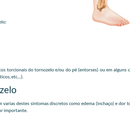
elo:
s torcionais do tornozelo e/ou do pé (entorses) ou em alguns 
icos, etc…).
zelo
arias destes sintomas discretos como edema (inchaço) e dor lo
or importante.