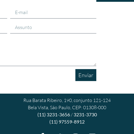
Enviar
Rua Barata Ribeiro, 190, conjunto 121-124
Bela Vista, São Paulo, CEP: 01308-000
(11) 3231-3656
/
3231-3730
(11) 97559-8912