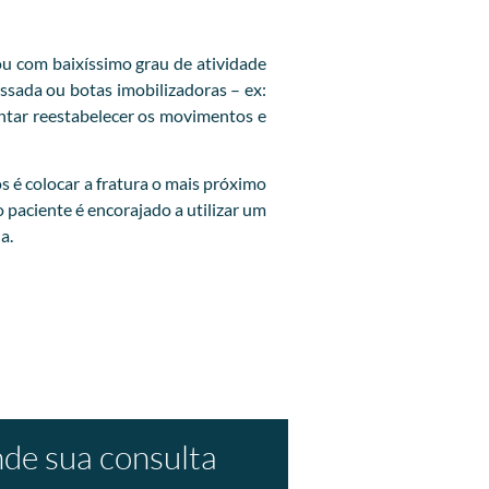
u com baixíssimo grau de atividade
ssada ou botas imobilizadoras – ex:
entar reestabelecer os movimentos e
os é colocar a fratura o mais próximo
o paciente é encorajado a utilizar um
a.
de sua consulta