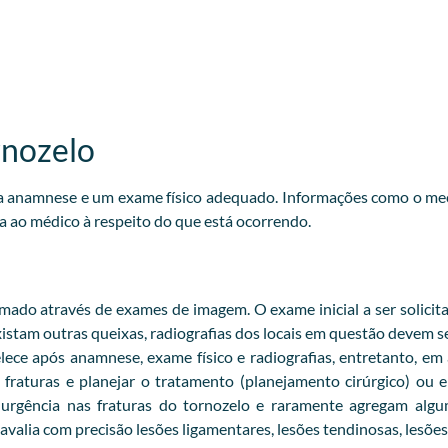
rnozelo
oa anamnese e um exame físico adequado. Informações como o me
a ao médico à respeito do que está ocorrendo.
ado através de exames de imagem. O exame inicial a ser solicita
 existam outras queixas, radiografias dos locais em questão devem se
lece após anamnese, exame físico e radiografias, entretanto, em
fraturas e planejar o tratamento (planejamento cirúrgico) ou
e urgência nas fraturas do tornozelo e raramente agregam al
valia com precisão lesões ligamentares, lesões tendinosas, lesões 