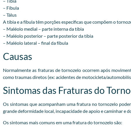
– Tibia
– Fíbula
– Tálus
A tíbia e a fíbula têm porções específicas que compõem o tornoz
– Maléolo medial – parte interna da tíbia
– Maléolo posterior – parte posterior da tíbia
– Maléolo lateral – final da fíbula
Causas
Normalmente as fraturas de tornozelo ocorrem após movimento
como traumas diretos (ex: acidentes de motocicleta/automobilíst
Sintomas das Fraturas do Torno
Os sintomas que acompanham uma fratura no tornozelo podem v
grande deformidade local, incapacidade de apoio e caminhar e d
Os sintomas mais comuns em uma fratura do tornozelo são: