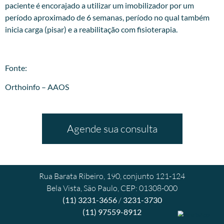
paciente é encorajado a utilizar um imobilizador por um
período aproximado de 6 semanas, período no qual também
inicia carga (pisar) e a reabilitação com fisioterapia.
Fonte:
Orthoinfo – AAOS
Agende sua consulta
Rua Barata Ribeiro, 190, conjunto 121-124
Bela Vista, São Paulo, CEP: 01308-000
(11) 3231-3656
/
3231-3730
(11) 97559-8912