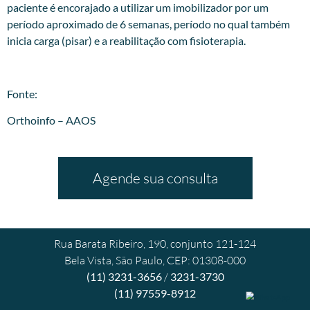
paciente é encorajado a utilizar um imobilizador por um
período aproximado de 6 semanas, período no qual também
inicia carga (pisar) e a reabilitação com fisioterapia.
Fonte:
Orthoinfo – AAOS
Agende sua consulta
Rua Barata Ribeiro, 190, conjunto 121-124
Bela Vista, São Paulo, CEP: 01308-000
(11) 3231-3656
/
3231-3730
(11) 97559-8912