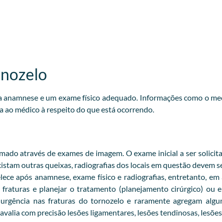
rnozelo
oa anamnese e um exame físico adequado. Informações como o me
a ao médico à respeito do que está ocorrendo.
ado através de exames de imagem. O exame inicial a ser solicita
 existam outras queixas, radiografias dos locais em questão devem se
lece após anamnese, exame físico e radiografias, entretanto, em
fraturas e planejar o tratamento (planejamento cirúrgico) ou
e urgência nas fraturas do tornozelo e raramente agregam al
valia com precisão lesões ligamentares, lesões tendinosas, lesões 