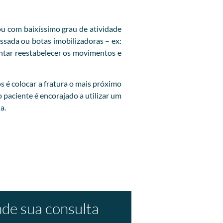
u com baixíssimo grau de atividade
ssada ou botas imobilizadoras – ex:
entar reestabelecer os movimentos e
os é colocar a fratura o mais próximo
o paciente é encorajado a utilizar um
a.
de sua consulta