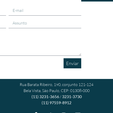
Enviar
Rua Barata Ribeiro, 190, conjunto 121-124
Bela Vista, São Paulo, CEP: 01308-000
(11) 3231-3656
/
3231-3730
(11) 97559-8912