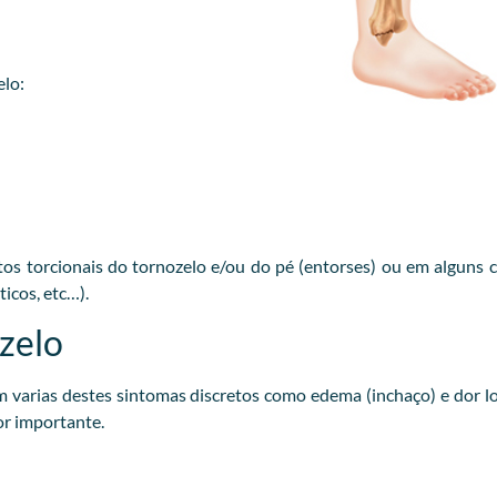
elo:
s torcionais do tornozelo e/ou do pé (entorses) ou em alguns 
icos, etc…).
zelo
arias destes sintomas discretos como edema (inchaço) e dor lo
or importante.