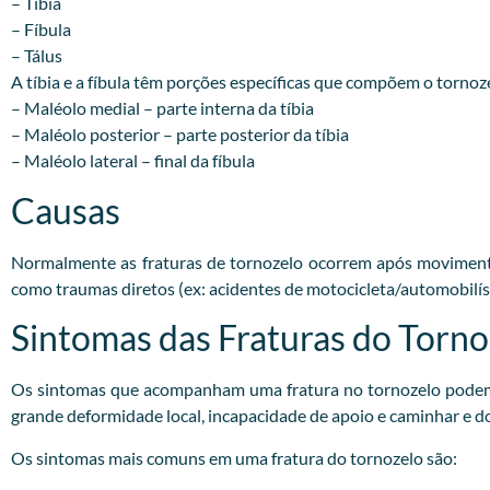
– Tibia
– Fíbula
– Tálus
A tíbia e a fíbula têm porções específicas que compõem o tornoz
– Maléolo medial – parte interna da tíbia
– Maléolo posterior – parte posterior da tíbia
– Maléolo lateral – final da fíbula
Causas
Normalmente as fraturas de tornozelo ocorrem após movimento
como traumas diretos (ex: acidentes de motocicleta/automobilíst
Sintomas das Fraturas do Torno
Os sintomas que acompanham uma fratura no tornozelo podem v
grande deformidade local, incapacidade de apoio e caminhar e d
Os sintomas mais comuns em uma fratura do tornozelo são: