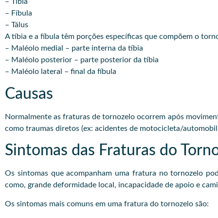
– Tibia
– Fíbula
– Tálus
A tíbia e a fíbula têm porções específicas que compõem o torn
– Maléolo medial – parte interna da tíbia
– Maléolo posterior – parte posterior da tíbia
– Maléolo lateral – final da fíbula
Causas
Normalmente as fraturas de tornozelo ocorrem após movimento
como traumas diretos (ex: acidentes de motocicleta/automobilí
Sintomas das Fraturas do Torn
Os sintomas que acompanham uma fratura no tornozelo podem
como, grande deformidade local, incapacidade de apoio e cami
Os sintomas mais comuns em uma fratura do tornozelo são: