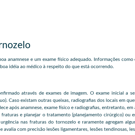
rnozelo
a boa anamnese e um exame físico adequado. Informações como
boa idéia ao médico à respeito do que está ocorrendo.
firmado através de exames de imagem. O exame inicial a ser 
líquo). Caso existam outras queixas, radiografias dos locais em qu
lece após anamnese, exame físico e radiografias, entretanto, em
fraturas e planejar o tratamento (planejamento cirúrgico) ou
e urgência nas fraturas do tornozelo e raramente agregam al
 avalia com precisão lesões ligamentares, lesões tendinosas, les