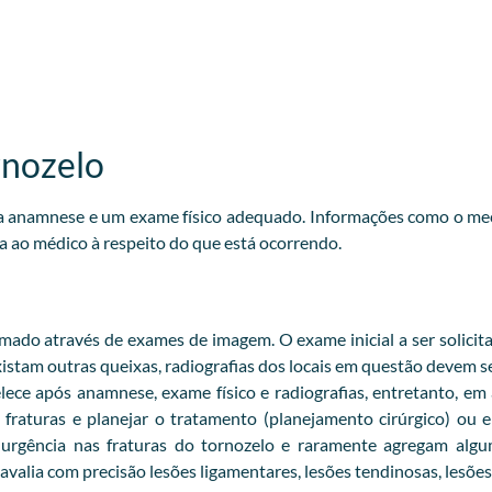
rnozelo
oa anamnese e um exame físico adequado. Informações como o me
a ao médico à respeito do que está ocorrendo.
ado através de exames de imagem. O exame inicial a ser solicita
 existam outras queixas, radiografias dos locais em questão devem se
lece após anamnese, exame físico e radiografias, entretanto, em
fraturas e planejar o tratamento (planejamento cirúrgico) ou
e urgência nas fraturas do tornozelo e raramente agregam al
valia com precisão lesões ligamentares, lesões tendinosas, lesões 