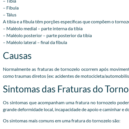
– Tibia
– Fíbula
– Tálus
A tíbia e a fíbula têm porções específicas que compõem o tornoz
– Maléolo medial – parte interna da tíbia
– Maléolo posterior – parte posterior da tíbia
– Maléolo lateral – final da fíbula
Causas
Normalmente as fraturas de tornozelo ocorrem após movimento
como traumas diretos (ex: acidentes de motocicleta/automobilíst
Sintomas das Fraturas do Torno
Os sintomas que acompanham uma fratura no tornozelo podem v
grande deformidade local, incapacidade de apoio e caminhar e d
Os sintomas mais comuns em uma fratura do tornozelo são: