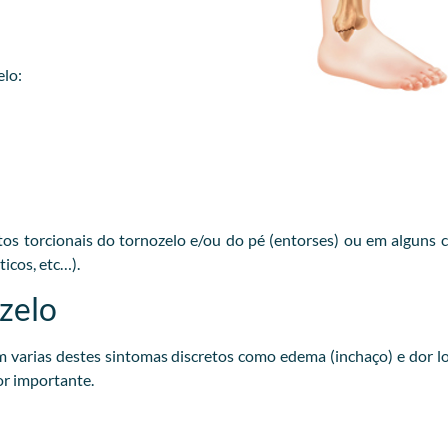
elo:
s torcionais do tornozelo e/ou do pé (entorses) ou em alguns 
icos, etc…).
zelo
arias destes sintomas discretos como edema (inchaço) e dor lo
or importante.