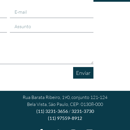
Enviar
Rua Barata Ribeiro, 190, conjunto 121-124
Bela Vista, São Paulo, CEP: 01308-000
(11) 3231-3656
/
3231-3730
(11) 97559-8912