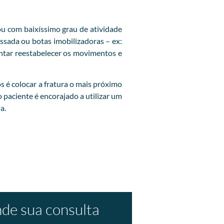
u com baixíssimo grau de atividade
ssada ou botas imobilizadoras – ex:
entar reestabelecer os movimentos e
os é colocar a fratura o mais próximo
o paciente é encorajado a utilizar um
a.
de sua consulta