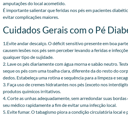
amputações do local acometido.
É importante salientar que feridas nos pés em pacientes diabét
evitar complicações maiores.
Cuidados Gerais com o Pé Diabé
1.Evite andar descalço. O déficit sensitivo presente em boa par
causem lesões nos pés sem perceber levando a feridas e infecçõ
qualquer tipo de sujidade.
2. Lave os pés diariamente com água morna e sabão neutro. Test
seque os pés com uma toalha clara, diferente da do resto do cor
dedos. Estabeleça uma rotina e sequência para a limpeza e seca
3. Faça uso de cremes hidratantes nos pés (exceto nos interdígit
produtos químicos irritativos.
4. Corte as unhas adequadamente, sem arredondar suas bordas e 
seu médico rapidamente a fim de evitar uma infecção local.
5. Evite fumar. O tabagismo piora a condição circulatória local e 