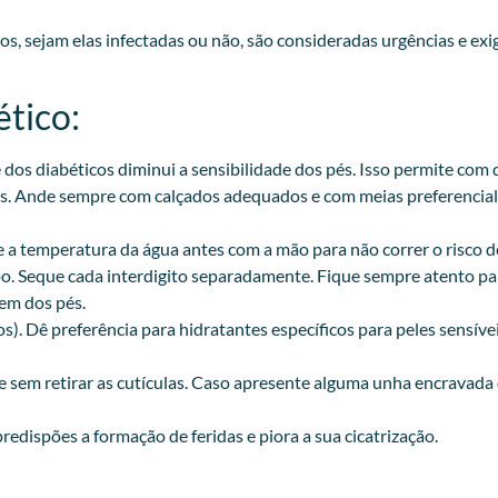
icos, sejam elas infectadas ou não, são consideradas urgências e 
tico:
te dos diabéticos diminui a sensibilidade dos pés. Isso permite c
es. Ande sempre com calçados adequados e com meias preferencialm
e a temperatura da água antes com a mão para não correr o risco 
po. Seque cada interdigito separadamente. Fique sempre atento par
gem dos pés.
os). Dê preferência para hidratantes específicos para peles sensív
sem retirar as cutículas. Caso apresente alguma unha encravada 
predispões a formação de feridas e piora a sua cicatrização.