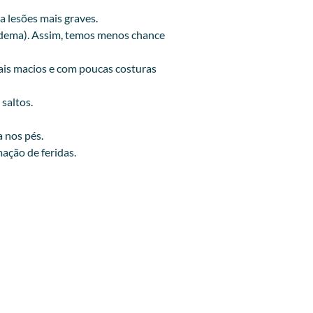
ar a lesões mais graves.
 edema). Assim, temos menos chance
iais macios e com poucas costuras
 saltos.
enhuma ferida nos pés.
ação de feridas.