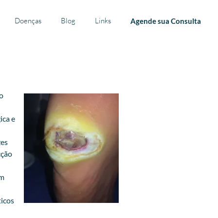
Doenças
Blog
Links
Agende sua Consulta
o
ica e
zes
cção
ém
ticos