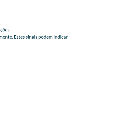
.
cções.
ente. Estes sinais podem indicar