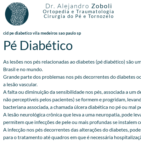
Dr. Alejandro
Zoboli
Ortopedia e Traumatologia
Cirurgia do Pé e Tornozelo
cid pe diabetico vila medeiros sao paulo sp
Pé Diabético
As lesões nos pés relacionadas ao diabetes (pé diabético) são 
Brasil e no mundo.
Grande parte dos problemas nos pés decorrentes do diabetes oc
a lesão vascular.
A falta ou diminuição da sensibilidade nos pés, associada a um 
não perceptíveis pelos pacientes) se formem e progridam, levan
bacteriana associada, a chamada úlcera diabética no pé ou mal p
A lesão neurológica crônica que leva a uma neuropatia, pode le
permitem que infecções de pele ou mais profundas se instalem c
A infecção nos pés decorrentes das alterações do diabetes, pod
para o tratamento até quadros em que é necessária hospitalizaçã