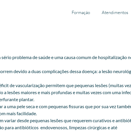
Formação
Atendimentos
um sério problema de saúde e uma causa comum de hospitalização n
orrem devido a duas complicações dessa doença: a lesão neurológ
déficit de vascularização permitem que pequenas lesões (muitas ve
do a lesões maiores e mais profundas e muitas vezes com uma infe
erfurante plantar.
var a uma pele seca e com pequenas fissuras que por sua vez tamb
om mais facilidade.
em variar desde pequenas lesões que requerem curativos e antibió
o para antibióticos endovenosos, limpezas cirúrgicas e até