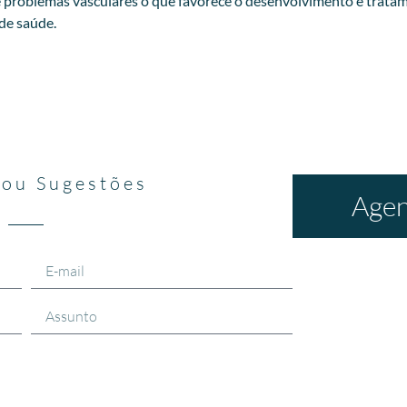
 problemas vasculares o que favorece o desenvolvimento e tratam
 de saúde.
 ou Sugestões
Agen