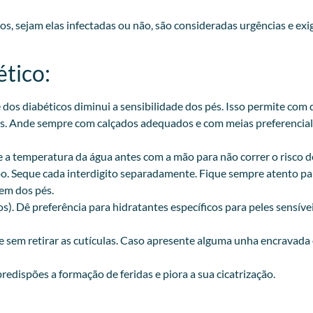
icos, sejam elas infectadas ou não, são consideradas urgências e 
tico:
te dos diabéticos diminui a sensibilidade dos pés. Isso permite c
es. Ande sempre com calçados adequados e com meias preferencialm
e a temperatura da água antes com a mão para não correr o risco 
po. Seque cada interdigito separadamente. Fique sempre atento par
gem dos pés.
os). Dê preferência para hidratantes específicos para peles sensív
sem retirar as cutículas. Caso apresente alguma unha encravada 
predispões a formação de feridas e piora a sua cicatrização.