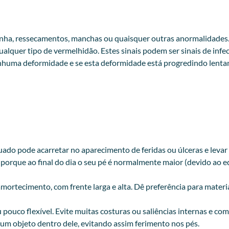
 unha, ressecamentos, manchas ou quaisquer outras anormalidades
lquer tipo de vermelhidão. Estes sinais podem ser sinais de infe
nhuma deformidade e se esta deformidade está progredindo lentam
quado pode acarretar no aparecimento de feridas ou úlceras e lev
o porque ao final do dia o seu pé é normalmente maior (devido ao
mortecimento, com frente larga e alta. Dê preferência para mater
pouco flexível. Evite muitas costuras ou saliências internas e com
hum objeto dentro dele, evitando assim ferimento nos pés.