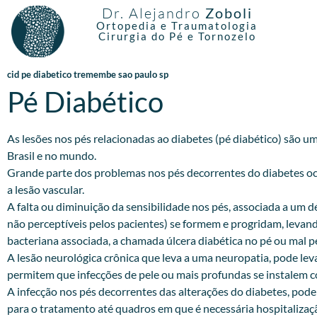
Dr. Alejandro
Zoboli
Ortopedia e Traumatologia
Cirurgia do Pé e Tornozelo
cid pe diabetico tremembe sao paulo sp
Pé Diabético
As lesões nos pés relacionadas ao diabetes (pé diabético) são 
Brasil e no mundo.
Grande parte dos problemas nos pés decorrentes do diabetes oc
a lesão vascular.
A falta ou diminuição da sensibilidade nos pés, associada a um 
não perceptíveis pelos pacientes) se formem e progridam, levan
bacteriana associada, a chamada úlcera diabética no pé ou mal p
A lesão neurológica crônica que leva a uma neuropatia, pode le
permitem que infecções de pele ou mais profundas se instalem c
A infecção nos pés decorrentes das alterações do diabetes, pod
para o tratamento até quadros em que é necessária hospitalizaçã