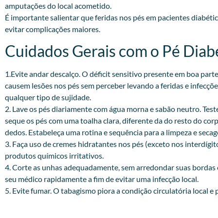
amputações do local acometido.
É importante salientar que feridas nos pés em pacientes diabét
evitar complicações maiores.
Cuidados Gerais com o Pé Diabé
1.Evite andar descalço. O déficit sensitivo presente em boa par
causem lesões nos pés sem perceber levando a feridas e infecçõ
qualquer tipo de sujidade.
2. Lave os pés diariamente com água morna e sabão neutro. Test
seque os pés com uma toalha clara, diferente da do resto do cor
dedos. Estabeleça uma rotina e sequência para a limpeza e seca
3. Faça uso de cremes hidratantes nos pés (exceto nos interdígit
produtos químicos irritativos.
4. Corte as unhas adequadamente, sem arredondar suas bordas e 
seu médico rapidamente a fim de evitar uma infecção local.
5. Evite fumar. O tabagismo piora a condição circulatória local e 