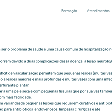
Formação
Atendimentos
um sério problema de saúde e uma causa comum de hospitalização n
orrem devido a duas complicações dessa doença: a lesão neurológ
déficit de vascularização permitem que pequenas lesões (muitas ve
do a lesões maiores e mais profundas e muitas vezes com uma infe
erfurante plantar.
var a uma pele seca e com pequenas fissuras que por sua vez tamb
om mais facilidade.
em variar desde pequenas lesões que requerem curativos e antibió
o para antibióticos endovenosos, limpezas cirúrgicas e até