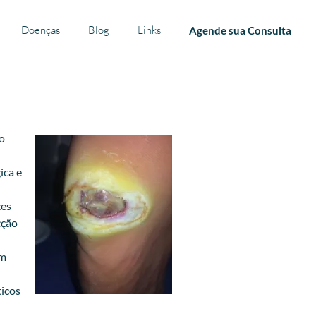
Doenças
Blog
Links
Agende sua Consulta
o
ica e
zes
cção
ém
ticos