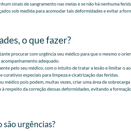
o há nenhum sinais de sangramento nas meias e se não há n
lçados sob medida para acomodar tais deformidades e evitar a form
des, o que fazer?​
rtante procurar com urgência seu médico para que o mesmo o orien
e um acompanhamento adequado.
nte pelo seu médico, com o intuito de tratar a lesão e limitar o 
 curativos especiais para limpeza e cicatrização das feridas.
eu médico pois podem, muitas vezes, criar uma área de sobrecarga
o à respeito da correção dessas deformidades, evitando a formação 
o são urgências?