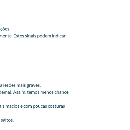
.
cções.
ente. Estes sinais podem indicar
ar a lesões mais graves.
 edema). Assim, temos menos chance
iais macios e com poucas costuras
 saltos.